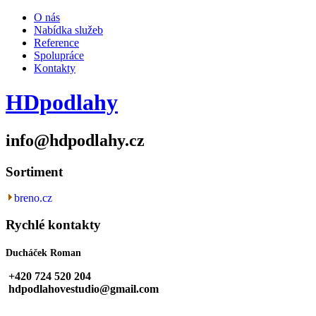
O nás
Nabídka služeb
Reference
Spolupráce
Kontakty
HDpodlahy
info@hdpodlahy.cz
Sortiment
breno.cz
Rychlé kontakty
Ducháček Roman
+420
724 520 204
hdpodlahovestudio@gmail.com