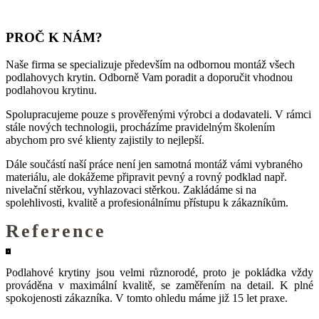
PROČ K NÁM?
Naše firma se specializuje především na odbornou montáž všech
podlahovych krytin. Odborně Vam poradit a doporučit vhodnou
podlahovou krytinu.
Spolupracujeme pouze s prověřenými výrobci a dodavateli. V rámci
stále nových technologii, procházíme pravidelným školením
abychom pro své klienty zajistily to nejlepší.
Dále součástí naší práce není jen samotná montáž vámi vybraného
materiálu, ale dokážeme připravit pevný a rovný podklad např.
nivelační stěrkou, vyhlazovaci stěrkou. Zakládáme si na
spolehlivosti, kvalitě a profesionálnímu přístupu k zákazníkům.
Reference
Podlahové krytiny jsou velmi různorodé, proto je pokládka vždy
prováděna v maximální kvalitě, se zaměřením na detail. K plné
spokojenosti zákazníka. V tomto ohledu máme již 15 let praxe.