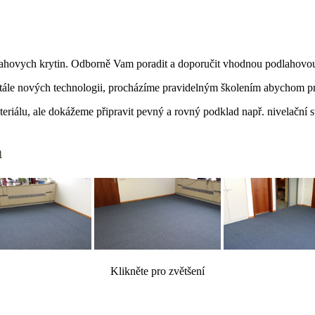
lahovych krytin. Odborně Vam poradit a doporučit vhodnou podlahovou
ále nových technologii, procházíme pravidelným školením abychom pro sv
riálu, ale dokážeme připravit pevný a rovný podklad např. nivelační stě
a
Klikněte pro zvětšení