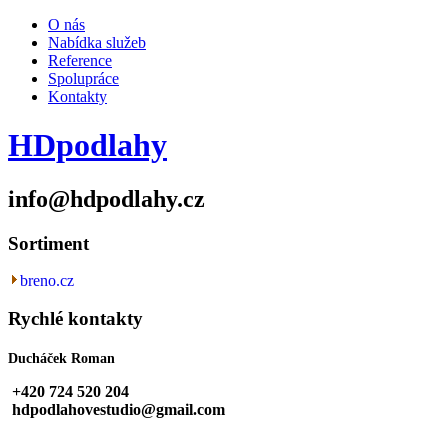
O nás
Nabídka služeb
Reference
Spolupráce
Kontakty
HDpodlahy
info@hdpodlahy.cz
Sortiment
breno.cz
Rychlé kontakty
Ducháček Roman
+420
724 520 204
hdpodlahovestudio@gmail.com