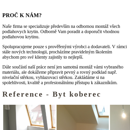
PROČ K NÁM?
Naše firma se specializuje především na odbornou montáž všech
podlahovych krytin. Odborně Vam poradit a doporučit vhodnou
podlahovou krytinu.
Spolupracujeme pouze s prověřenými výrobci a dodavateli. V rámci
stále nových technologii, procházíme pravidelným školením
abychom pro své klienty zajistily to nejlepší.
Dále součástí naší práce není jen samotná montáž vámi vybraného
materiálu, ale dokážeme připravit pevný a rovný podklad např.
nivelační stěrkou, vyhlazovaci stěrkou. Zakládáme si na
spolehlivosti, kvalitě a profesionálnímu přístupu k zákazníkům.
Reference - Byt koberec